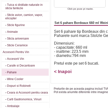
-
Tuica si distilate naturale in
sticla fantezie
Click pe poze pt marire.
-
Sticle avion, camion, vapor,
elicopter
Set 6 pahare Bordeaux 660 ml Wein
-
Sticle figurine
Set 6 pahare tip Bordeaux din c
-
Animale
Paharele sunt marca Stolzle G
-
Sticla aniversare
Dimensiuni:
-
Sticle Ceramice
- capacitate: 660 ml
- inaltime: 223.5 mm
Accesorii Pentru Vin
- diametru:?94 mm
-
Accesorii Vin
Pretul este pe set 6 bucati.
-
Carafe si Decantoare
< Inapoi
-
Pahare
-
Wine Cooler
-
Dopuri si Robineti
Preturile de pe aceasta pagina includ TVA!
Pot exista anumite diferente intre imagin
-
Ceara si Accesorii pentru ceara
-
Carti Gastronomice, Vinuri
-
Ambalaje