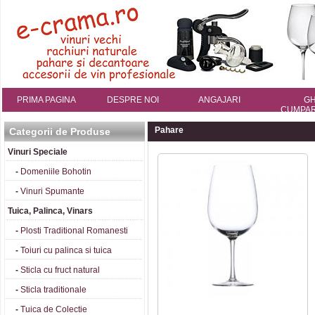
PRIMA PAGINA
DESPRE NOI
ANGAJARI
GH
CUMPAR
Pahare
Categorii de Produse
Vinuri Speciale
-
Domeniile Bohotin
-
Vinuri Spumante
Tuica, Palinca, Vinars
-
Plosti Traditional Romanesti
-
Toiuri cu palinca si tuica
-
Sticla cu fruct natural
-
Sticla traditionale
-
Tuica de Colectie