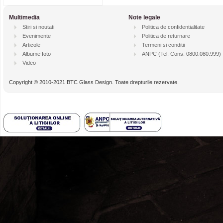
Multimedia
Note legale
Stiri si noutati
Politica de confidentialitate
Evenimente
Politica de returnare
Articole
Termeni si conditii
Albume foto
ANPC
(Tel. Cons: 0800.080.999)
Video
Copyright © 2010-2021 BTC Glass Design. Toate drepturile rezervate.