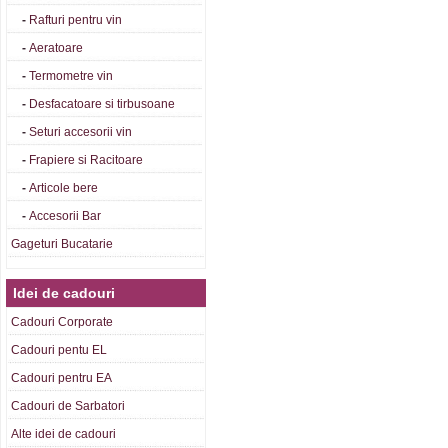
-
Rafturi pentru vin
-
Aeratoare
-
Termometre vin
-
Desfacatoare si tirbusoane
-
Seturi accesorii vin
-
Frapiere si Racitoare
-
Articole bere
-
Accesorii Bar
Gageturi Bucatarie
Idei de cadouri
Cadouri Corporate
Cadouri pentu EL
Cadouri pentru EA
Cadouri de Sarbatori
Alte idei de cadouri