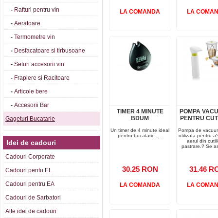
-
Rafturi pentru vin
LA COMANDA
LA COMA
-
Aeratoare
-
Termometre vin
-
Desfacatoare si tirbusoane
-
Seturi accesorii vin
-
Frapiere si Racitoare
-
Articole bere
-
Accesorii Bar
TIMER 4 MINUTE
POMPA VAC
BDUM
PENTRU CUTII
Gageturi Bucatarie
Un timer de 4 minute ideal
Pompa de vacuum
pentru bucatarie. ...
utilizata pentru 
aerul din cutii
Idei de cadouri
pastrare.? Se as
Cadouri Corporate
30.25 RON
31.46 R
Cadouri pentu EL
Cadouri pentru EA
LA COMANDA
LA COMA
Cadouri de Sarbatori
Alte idei de cadouri