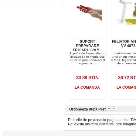
SUPORT
FELIATOR A
PREPARARE
VV 4872
FRIGARUI VV 5...
Ai pofta de frigarui dar nu
Intotdeauna cu
iti place sa te murdaresti
unui anans neces
atunci iti propunem acest
si forta. Ingeniosu
suport ca ...
de ananas rea
33.88 RON
38.72 R
LA COMANDA
LA COMA
Ordoneaza dupa Pret
Preturile de pe aceasta pagina includ TVA
Pot exista anumite diferente intre imagin