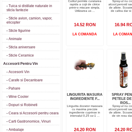
Cutitul permite curatarea
Spray-ul nu co
rapida a cojii de citrice
alcool,peroxid sa
-
Tuica si distilate naturale in
printr-o miscare simpla.
de albire. Scoat
sticla fantezie
Utilizarea us ...
de cafea dar si 
-
Sticle avion, camion, vapor,
elicopter
14.52 RON
16.94 R
-
Sticle figurine
LA COMANDA
LA COMA
-
Animale
-
Sticla aniversare
-
Sticle Ceramice
Accesorii Pentru Vin
-
Accesorii Vin
-
Carafe si Decantoare
-
Pahare
LINGURITA MASURA
SPRAY PE
-
Wine Cooler
INGREDIENTE F...
PETELE DE
ROS...
-
Dopuri si Robineti
Lingurita dozator masoara
Spray-ul nu co
cu maxima precizie
alcool,peroxid sa
ingrediente cuprinse in
de albire. Scoat
-
Ceara si Accesorii pentru ceara
intervalul 0,25 oz-1 ...
de vin rosu dar 
-
Carti Gastronomice, Vinuri
24.20 RON
24.20 R
-
Ambalaje