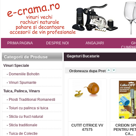
PRIMA PAGINA
DESPRE NOI
ANGAJARI
GH
CUMPAR
Gageturi Bucatarie
Categorii de Produse
Vinuri Speciale
Ordoneaza dupa Pret
-
Domeniile Bohotin
-
Vinuri Spumante
Tuica, Palinca, Vinars
-
Plosti Traditional Romanesti
-
Toiuri cu palinca si tuica
-
Sticla cu fruct natural
-
Sticla traditionale
CUTIT CITRICE VV
CREION S
47575
PENTRU PE
-
Tuica de Colectie
CA...