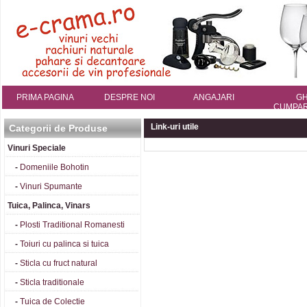
PRIMA PAGINA
DESPRE NOI
ANGAJARI
GH
CUMPAR
Link-uri utile
Categorii de Produse
Vinuri Speciale
-
Domeniile Bohotin
-
Vinuri Spumante
Tuica, Palinca, Vinars
-
Plosti Traditional Romanesti
-
Toiuri cu palinca si tuica
-
Sticla cu fruct natural
-
Sticla traditionale
-
Tuica de Colectie