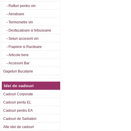
-
Rafturi pentru vin
-
Aeratoare
-
Termometre vin
-
Desfacatoare si tirbusoane
-
Seturi accesorii vin
-
Frapiere si Racitoare
-
Articole bere
-
Accesorii Bar
Gageturi Bucatarie
Idei de cadouri
Cadouri Corporate
Cadouri pentu EL
Cadouri pentru EA
Cadouri de Sarbatori
Alte idei de cadouri