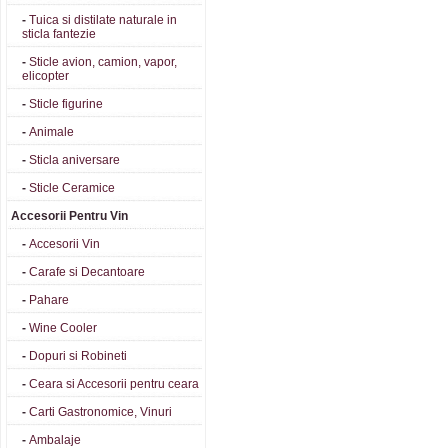
-
Tuica si distilate naturale in
sticla fantezie
-
Sticle avion, camion, vapor,
elicopter
-
Sticle figurine
-
Animale
-
Sticla aniversare
-
Sticle Ceramice
Accesorii Pentru Vin
-
Accesorii Vin
-
Carafe si Decantoare
-
Pahare
-
Wine Cooler
-
Dopuri si Robineti
-
Ceara si Accesorii pentru ceara
-
Carti Gastronomice, Vinuri
-
Ambalaje