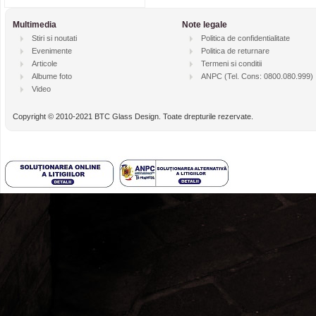
Multimedia
Note legale
Stiri si noutati
Politica de confidentialitate
Evenimente
Politica de returnare
Articole
Termeni si conditii
Albume foto
ANPC
(Tel. Cons: 0800.080.999)
Video
Copyright © 2010-2021 BTC Glass Design. Toate drepturile rezervate.