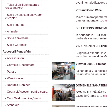
eveniment dedicat exclus
-
Tuica si distilate naturale in
sticla fantezie
Vizitand Good Wine
-
Sticle avion, camion, vapor,
M-am numarat printre”mul
elicopter
banner impunator ...
cit
-
Sticle figurine
SELECTIONS MONDIAL
-
Animale
In perioada 26 - 31 mai
-
Sticla aniversare
probe de vin inscrise in 
-
Sticle Ceramice
VINARIA 2009 - PLOVD
Accesorii Pentru Vin
Bulgaria a exportat in 2
lucru fiind anuntat de Min
-
Accesorii Vin
VinVest 2009 - Timisoa
-
Carafe si Decantoare
La cea de a VI-a editie a
-
Pahare
distribuitori de vinuri si b
-
Wine Cooler
-
Dopuri si Robineti
DOMENIILE SÃHÃTENI
-
Ceara si Accesorii pentru ceara
DOMENIILE SÃHÃTENI Cram
exceptie.Crama ar ...
cit
-
Carti Gastronomice, Vinuri
-
Ambalaje