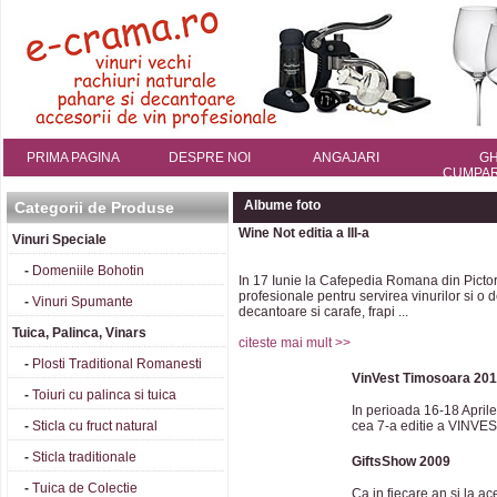
PRIMA PAGINA
DESPRE NOI
ANGAJARI
GH
CUMPAR
Albume foto
Categorii de Produse
Wine Not editia a III-a
Vinuri Speciale
-
Domeniile Bohotin
In 17 Iunie la Cafepedia Romana din Pict
profesionale pentru servirea vinurilor si 
-
Vinuri Spumante
decantoare si carafe, frapi ...
Tuica, Palinca, Vinars
citeste mai mult >>
-
Plosti Traditional Romanesti
VinVest Timosoara 20
-
Toiuri cu palinca si tuica
In perioada 16-18 Aprile
-
Sticla cu fruct natural
cea 7-a editie a VINVEST
-
Sticla traditionale
GiftsShow 2009
-
Tuica de Colectie
Ca in fiecare an si la a