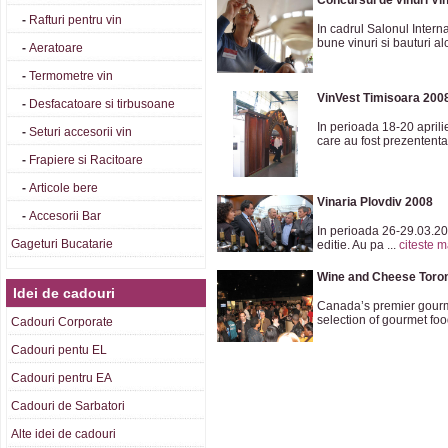
Concursul de vinuri Vi
-
Rafturi pentru vin
In cadrul Salonul Intern
bune vinuri si bauturi alc
-
Aeratoare
-
Termometre vin
VinVest Timisoara 200
-
Desfacatoare si tirbusoane
In perioada 18-20 aprili
-
Seturi accesorii vin
care au fost prezententat
-
Frapiere si Racitoare
-
Articole bere
Vinaria Plovdiv 2008
-
Accesorii Bar
In perioada 26-29.03.20
Gageturi Bucatarie
editie. Au pa ...
citeste m
Wine and Cheese Toro
Idei de cadouri
Canada’s premier gourme
selection of gourmet foo
Cadouri Corporate
Cadouri pentu EL
Cadouri pentru EA
Cadouri de Sarbatori
Alte idei de cadouri