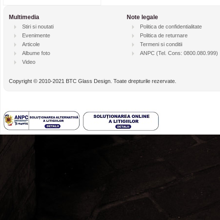
Multimedia
Note legale
Stiri si noutati
Politica de confidentialitate
Evenimente
Politica de returnare
Articole
Termeni si conditii
Albume foto
ANPC
(Tel. Cons: 0800.080.999)
Video
Copyright © 2010-2021 BTC Glass Design. Toate drepturile rezervate.