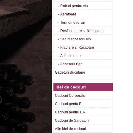
-
Rafturi pentru vin
-
Aeratoare
-
Termometre vin
-
Desfacatoare si tirbusoane
-
Seturi accesorii vin
-
Frapiere si Racitoare
-
Articole bere
-
Accesorii Bar
Gageturi Bucatarie
Idei de cadouri
Cadouri Corporate
Cadouri pentu EL
Cadouri pentru EA
Cadouri de Sarbatori
Alte idei de cadouri