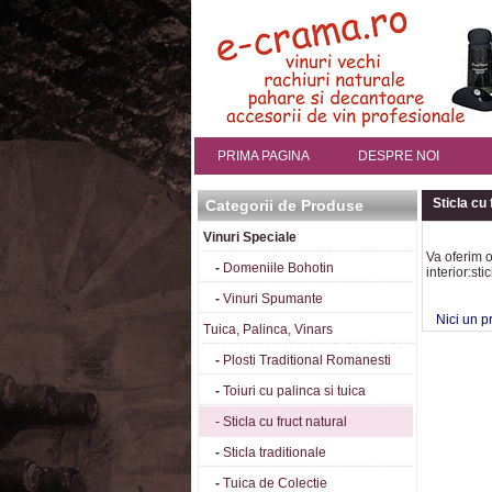
PRIMA PAGINA
DESPRE NOI
Sticla cu 
Categorii de Produse
Vinuri Speciale
Va oferim o
-
Domeniile Bohotin
interior:sti
-
Vinuri Spumante
Nici un pro
Tuica, Palinca, Vinars
-
Plosti Traditional Romanesti
-
Toiuri cu palinca si tuica
-
Sticla cu fruct natural
-
Sticla traditionale
-
Tuica de Colectie