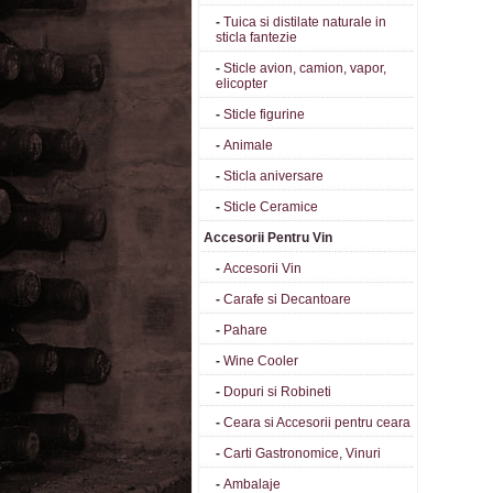
-
Tuica si distilate naturale in
sticla fantezie
-
Sticle avion, camion, vapor,
elicopter
-
Sticle figurine
-
Animale
-
Sticla aniversare
-
Sticle Ceramice
Accesorii Pentru Vin
-
Accesorii Vin
-
Carafe si Decantoare
-
Pahare
-
Wine Cooler
-
Dopuri si Robineti
-
Ceara si Accesorii pentru ceara
-
Carti Gastronomice, Vinuri
-
Ambalaje